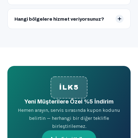
Nakit ödemenin yanı sıra kredi kartı ile ödeme
kolaylığı da sunuyoruz.
Hangi bölgelere hizmet veriyorsunuz?
İstanbul’un ve Kocaeli’nin tüm ilçelerine 7/24 hizmet
veriyoruz.
İLK5
Yeni Müşterilere Özel %5 İndirim
Hemen arayın, servis sırasında kupon kodunu
belirtin — herhangi bir diğer teklifle
birleştirilemez.