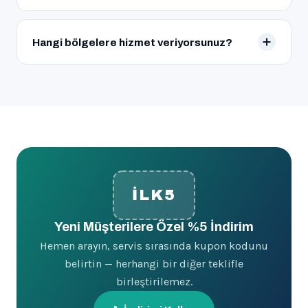
Nakit ödemenin yanı sıra kredi kartı ile ödeme
kolaylığı da sunuyoruz.
Hangi bölgelere hizmet veriyorsunuz?
İstanbul’un ve Kocaeli’nin tüm ilçelerine 7/24 hizmet
veriyoruz.
İLK5
Yeni Müşterilere Özel %5 İndirim
Hemen arayın, servis sırasında kupon kodunu
belirtin — herhangi bir diğer teklifle
birleştirilemez.